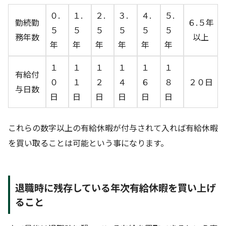
０.
１.
２.
３.
４.
５.
勤続勤
６.５年
５
５
５
５
５
５
務年数
以上
年
年
年
年
年
年
１
１
１
１
１
１
有給付
０
１
２
４
６
８
２０日
与日数
日
日
日
日
日
日
これらの数字以上の有給休暇が付与されて入れば有給休暇
を買い取ることは可能という事になります。
退職時に残存している年次有給休暇を買い上げ
ること