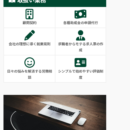
顧問契約
各種助成金の申請代行
会社の理想に導く就業規則
求職者からモテる求人票の作
成
日々の悩みを解消する労務相
シンプルで始めやすい評価制
談
度